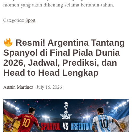
momen yang akan dikenang selama bertahun-tahun.
Categories:
Sport
Resmi! Argentina Tantang
Spanyol di Final Piala Dunia
2026, Jadwal, Prediksi, dan
Head to Head Lengkap
Austin Martinez
|
July 16, 2026