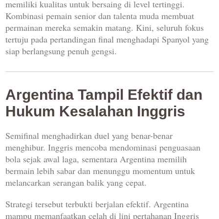
memiliki kualitas untuk bersaing di level tertinggi.
Kombinasi pemain senior dan talenta muda membuat
permainan mereka semakin matang. Kini, seluruh fokus
tertuju pada pertandingan final menghadapi Spanyol yang
siap berlangsung penuh gengsi.
Argentina Tampil Efektif dan
Hukum Kesalahan Inggris
Semifinal menghadirkan duel yang benar-benar
menghibur. Inggris mencoba mendominasi penguasaan
bola sejak awal laga, sementara Argentina memilih
bermain lebih sabar dan menunggu momentum untuk
melancarkan serangan balik yang cepat.
Strategi tersebut terbukti berjalan efektif. Argentina
mampu memanfaatkan celah di lini pertahanan Inggris