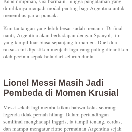
Kepemimpinan, visi bermain, hingga pengalaman yang
dimilikinya menjadi modal penting bagi Argentina untuk
menembus partai puncak.
Kini tantangan yang lebih besar sudah menanti. Di final
nanti, Argentina akan berhadapan dengan Spanyol, tim
yang tampil luar biasa sepanjang turnamen. Duel dua
raksasa ini dipastikan menjadi laga yang paling dinantikan
oleh pecinta sepak bola dari seluruh dunia.
Lionel Messi Masih Jadi
Pembeda di Momen Krusial
Messi sekali lagi membuktikan bahwa kelas seorang
legenda tidak pernah hilang. Dalam pertandingan
semifinal menghadapi Inggris, ia tampil tenang, cerdas,
dan mampu mengatur ritme permainan Argentina sejak