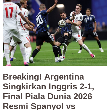
Breaking! Argentina
Singkirkan Inggris 2-1,
Final Piala Dunia 2026
Resmi Spanyol vs