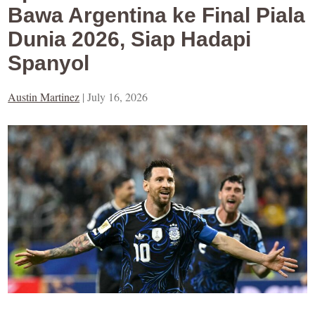
Bawa Argentina ke Final Piala
Dunia 2026, Siap Hadapi
Spanyol
Austin Martinez
|
July 16, 2026