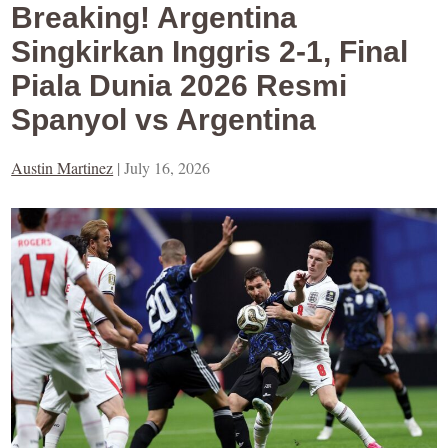
Breaking! Argentina
Singkirkan Inggris 2-1, Final
Piala Dunia 2026 Resmi
Spanyol vs Argentina
Austin Martinez
|
July 16, 2026