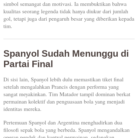
simbol semangat dan motivasi. Ia membuktikan bahwa
kualitas seorang legenda tidak hanya diukur dari jumlah
gol, tetapi juga dari pengaruh besar yang diberikan kepada
tim.
Spanyol Sudah Menunggu di
Partai Final
Di sisi lain, Spanyol lebih dulu memastikan tiket final
setelah mengalahkan Prancis dengan performa yang
sangat meyakinkan. Tim Matador tampil dominan berkat
permainan kolektif dan penguasaan bola yang menjadi
identitas mereka.
Pertemuan Spanyol dan Argentina menghadirkan dua
filosofi sepak bola yang berbeda. Spanyol mengandalkan
operan pendek dan kontrol permainan, sedangkan