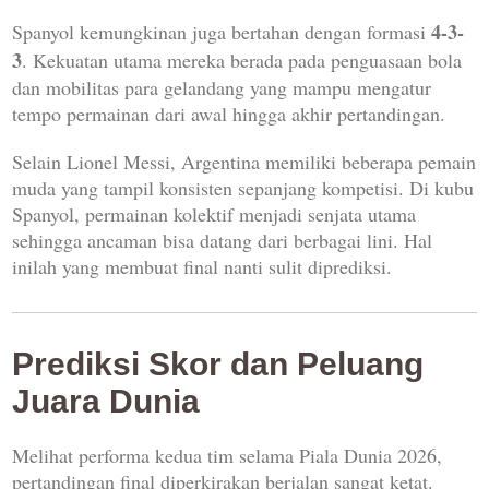
4-3-
Spanyol kemungkinan juga bertahan dengan formasi
3
. Kekuatan utama mereka berada pada penguasaan bola
dan mobilitas para gelandang yang mampu mengatur
tempo permainan dari awal hingga akhir pertandingan.
Selain Lionel Messi, Argentina memiliki beberapa pemain
muda yang tampil konsisten sepanjang kompetisi. Di kubu
Spanyol, permainan kolektif menjadi senjata utama
sehingga ancaman bisa datang dari berbagai lini. Hal
inilah yang membuat final nanti sulit diprediksi.
Prediksi Skor dan Peluang
Juara Dunia
Melihat performa kedua tim selama Piala Dunia 2026,
pertandingan final diperkirakan berjalan sangat ketat.