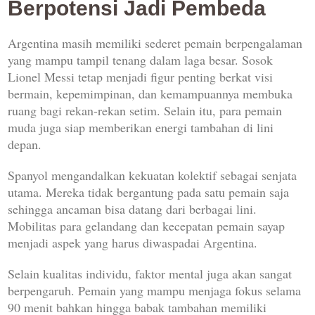
Berpotensi Jadi Pembeda
Argentina masih memiliki sederet pemain berpengalaman
yang mampu tampil tenang dalam laga besar. Sosok
Lionel Messi tetap menjadi figur penting berkat visi
bermain, kepemimpinan, dan kemampuannya membuka
ruang bagi rekan-rekan setim. Selain itu, para pemain
muda juga siap memberikan energi tambahan di lini
depan.
Spanyol mengandalkan kekuatan kolektif sebagai senjata
utama. Mereka tidak bergantung pada satu pemain saja
sehingga ancaman bisa datang dari berbagai lini.
Mobilitas para gelandang dan kecepatan pemain sayap
menjadi aspek yang harus diwaspadai Argentina.
Selain kualitas individu, faktor mental juga akan sangat
berpengaruh. Pemain yang mampu menjaga fokus selama
90 menit bahkan hingga babak tambahan memiliki