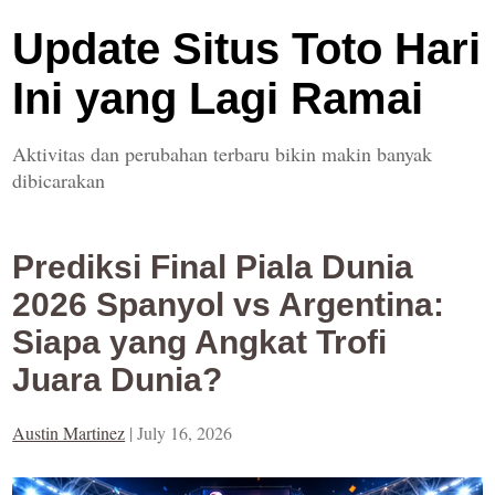
Update Situs Toto Hari
Ini yang Lagi Ramai
Aktivitas dan perubahan terbaru bikin makin banyak
dibicarakan
Prediksi Final Piala Dunia
2026 Spanyol vs Argentina:
Siapa yang Angkat Trofi
Juara Dunia?
Austin Martinez
|
July 16, 2026