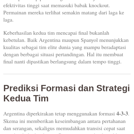
efektivitas tinggi saat memasuki babak knockout.
Permainan mereka terlihat semakin matang dari laga ke
laga.
Keberhasilan kedua tim mencapai final bukanlah
kebetulan. Baik Argentina maupun Spanyol menunjukkan
kualitas sebagai tim elite dunia yang mampu beradaptasi
dengan berbagai situasi pertandingan. Hal itu membuat
final nanti dipastikan berlangsung dalam tempo tinggi.
Prediksi Formasi dan Strategi
Kedua Tim
4-3-3
Argentina diperkirakan tetap menggunakan formasi
.
Skema ini memberikan keseimbangan antara pertahanan
dan serangan, sekaligus memudahkan transisi cepat saat