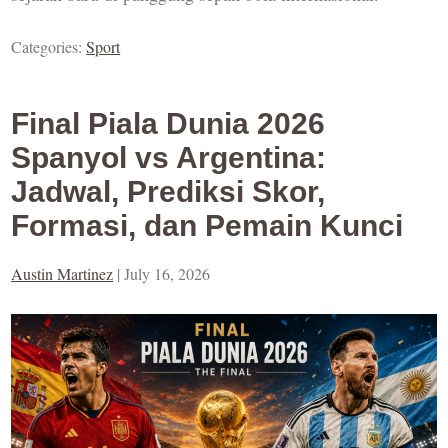
Categories:
Sport
Final Piala Dunia 2026
Spanyol vs Argentina:
Jadwal, Prediksi Skor,
Formasi, dan Pemain Kunci
Austin Martinez
|
July 16, 2026