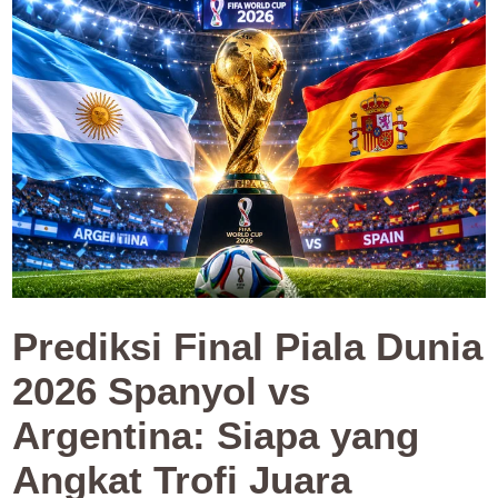
Prediksi Final Piala Dunia
2026 Spanyol vs
Argentina: Siapa yang
Angkat Trofi Juara